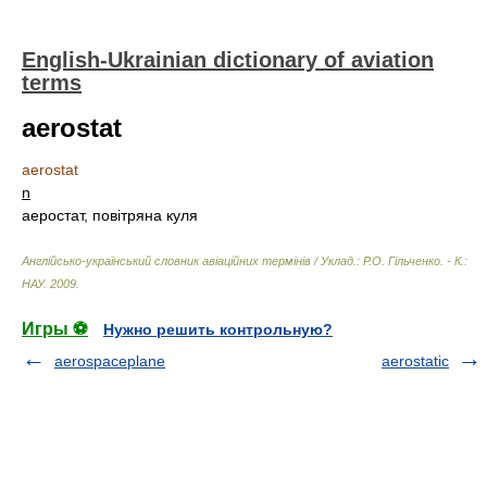
English-Ukrainian dictionary of aviation
terms
aerostat
aerostat
n
аеростат, повітряна куля
Англійсько-український словник авіаційних термінів / Уклад.: Р.О. Гільченко. - К.:
НАУ
.
2009
.
Игры ⚽
Нужно решить контрольную?
aerospaceplane
aerostatic