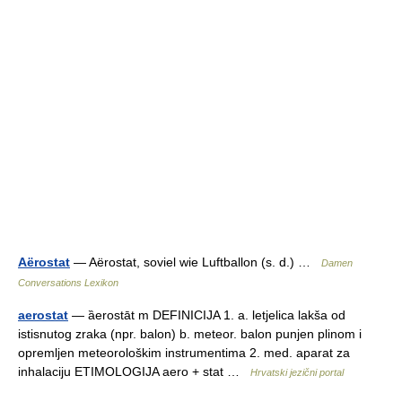
Aërostat
— Aërostat, soviel wie Luftballon (s. d.) …
Damen
Conversations Lexikon
aerostat
— ȁerostāt m DEFINICIJA 1. a. letjelica lakša od
istisnutog zraka (npr. balon) b. meteor. balon punjen plinom i
opremljen meteorološkim instrumentima 2. med. aparat za
inhalaciju ETIMOLOGIJA aero + stat …
Hrvatski jezični portal