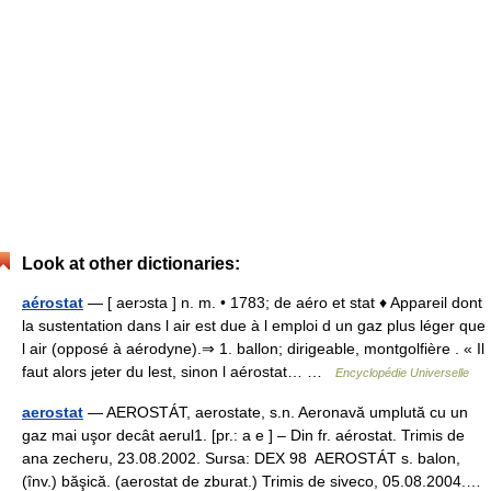
Look at other dictionaries:
aérostat
— [ aerɔsta ] n. m. • 1783; de aéro et stat ♦ Appareil dont
la sustentation dans l air est due à l emploi d un gaz plus léger que
l air (opposé à aérodyne).⇒ 1. ballon; dirigeable, montgolfière . « Il
faut alors jeter du lest, sinon l aérostat… …
Encyclopédie Universelle
aerostat
— AEROSTÁT, aerostate, s.n. Aeronavă umplută cu un
gaz mai uşor decât aerul1. [pr.: a e ] – Din fr. aérostat. Trimis de
ana zecheru, 23.08.2002. Sursa: DEX 98 AEROSTÁT s. balon,
(înv.) băşică. (aerostat de zburat.) Trimis de siveco, 05.08.2004.…