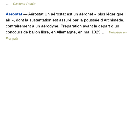
…
Dicționar Român
Aerostat
— Aérostat Un aérostat est un aéronef « plus léger que l
air », dont la sustentation est assuré par la poussée d Archimède,
contrairement à un aérodyne. Préparation avant le départ d un
concours de ballon libre, en Allemagne, en mai 1929 …
Wikipédia en
Français