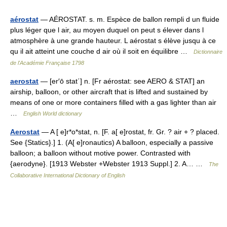
aérostat
— AÉROSTAT. s. m. Espèce de ballon rempli d un fluide
plus léger que l air, au moyen duquel on peut s élever dans l
atmosphère à une grande hauteur. L aérostat s élève jusqu à ce
qu il ait atteint une couche d air où il soit en équilibre …
Dictionnaire
de l'Académie Française 1798
aerostat
— [er′ō stat΄] n. [Fr aérostat: see AERO & STAT] an
airship, balloon, or other aircraft that is lifted and sustained by
means of one or more containers filled with a gas lighter than air
…
English World dictionary
Aerostat
— A [ e]r*o*stat, n. [F. a[ e]rostat, fr. Gr. ? air + ? placed.
See {Statics}.] 1. (A[ e]ronautics) A balloon, especially a passive
balloon; a balloon without motive power. Contrasted with
{aerodyne}. [1913 Webster +Webster 1913 Suppl.] 2. A… …
The
Collaborative International Dictionary of English