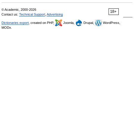
© Academic, 2000-2026
18+
Contact us:
Technical Support
,
Advertising
Dictionaries export
, created on PHP,
Joomla,
Drupal,
WordPress,
MODx.